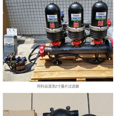
阿科自清洗2寸叠片过滤器