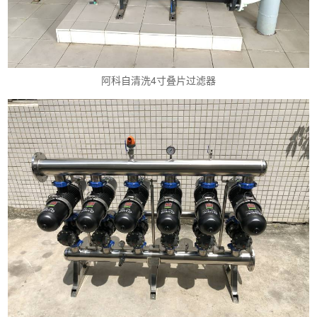
阿科自清洗4寸叠片过滤器