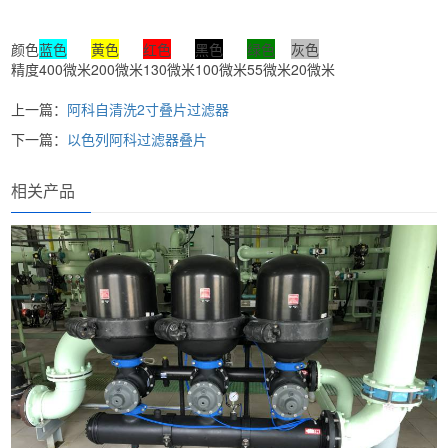
颜色
蓝色
黄色
红色
黑色
绿色
灰色
精度
400微米
200微米
130微米
100微米
55微米
20微米
上一篇：
阿科自清洗2寸叠片过滤器
下一篇：
以色列阿科过滤器叠片
相关产品